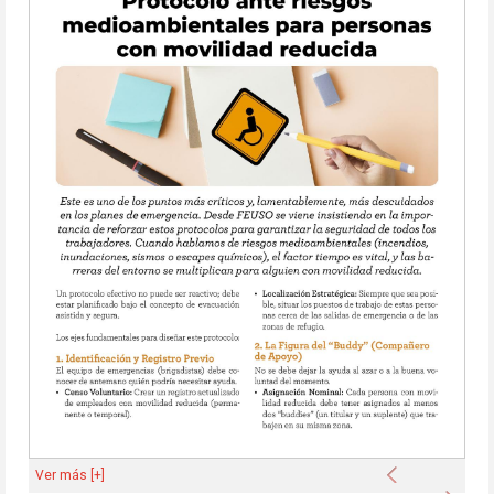
Anterior
Ver más [+]
Sigu