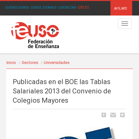
USO.ES
QUIÉNES SOMOS
·
DÓNDE ESTAMOS
·
CONTACTAR
·
AFÍLIATE
Menú
Inicio
Sectores
Universidades
Publicadas en el BOE las Tablas
Salariales 2013 del Convenio de
Colegios Mayores