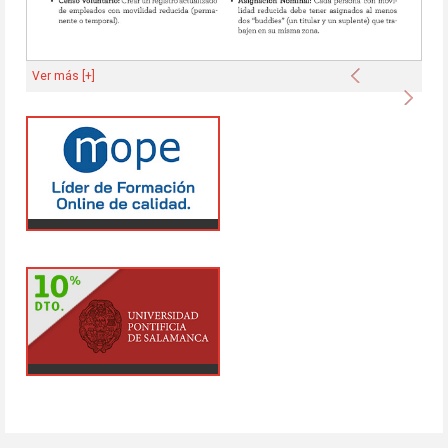
Anterior
Ver más [+]
Sigu