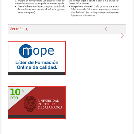
Anterior
Ver más [+]
Sigu