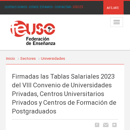
USO.ES
QUIÉNES SOMOS
·
DÓNDE ESTAMOS
·
CONTACTAR
·
AFÍLIATE
Menú
Inicio
Sectores
Universidades
Firmadas las Tablas Salariales 2023
del VIII Convenio de Universidades
Privadas, Centros Universitarios
Privados y Centros de Formación de
Postgraduados