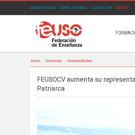
USO.ES
QUIÉNES SOMOS
·
DÓNDE ESTAMOS
·
CONTACTAR
·
FORMAC
Inicio
Sectores
Universidades
FEUSOCV aumenta su representati
Patriarca