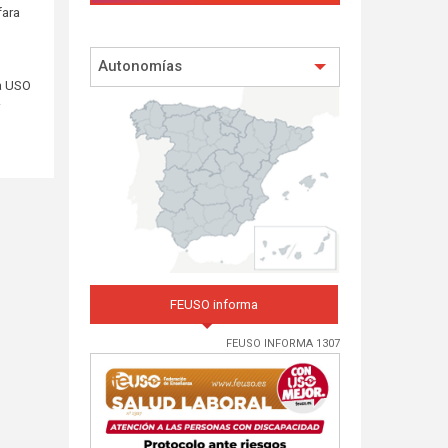
fara
Autonomías
a USO
r
FEUSO informa
FEUSO INFORMA 1307