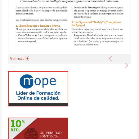
Anterior
Ver más [+]
Sigu