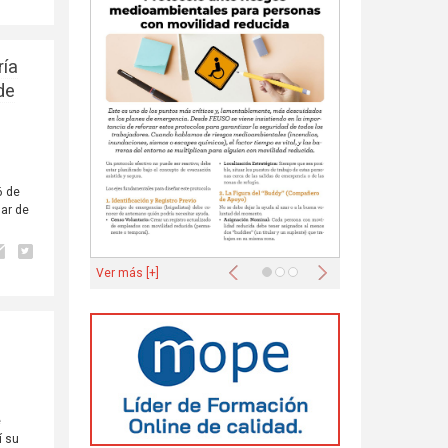
ría
de
6 de
dar de
.
Anterior
Siguiente
Ver más [+]
e
í su