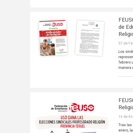
FEUSO
de Ed
Relig
07 de Fe
Los sind
represen
febrero 
manera u
FEUSO
Religi
16 de En
Tras las
enero, l