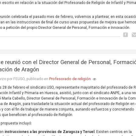
 escrito en relación a la situación del Profesorado de Religión de Infantil y Prima
reunión celebrada el pasado mes de febrero, volvemos a plantear, en esta ocasió
yan en las instrucciones de final de curso unas propuestas de mejora que hemo
o a petición del propio Director General de Personal, Formación e Innovación.
e reunió con el Director General de Personal, Formaci
ación de Aragón
Profesorado de religión
rzo por FEUSO, publicado en
es 28 de febrero el sindicato USO, representante mayoritario del profesorado de R
ción Infantil y Primaria en Huesca, asistió, junto con el sindicato ANPE, a una r
 María Cabello, Director General de Personal, Formación e Innovación de la Co
 de Aragón, para trasladarle la situación actual del profesorado de Religión en
a y con el fin de trabajar de manera conjunta, aunando esfuerzos y concretando
 que beneficien al profesorado de Religión.
propuesta incluyó:
 en
instrucciones a las provincias de Zaragoza y Teruel
. Existen centros en la