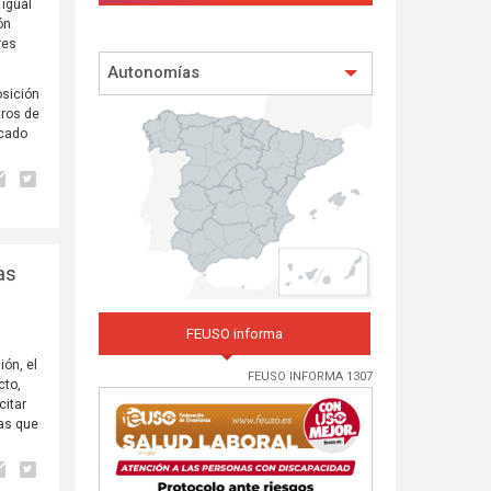
 igual
ón
res
Autonomías
osición
tros de
icado
as
FEUSO informa
ión, el
FEUSO INFORMA 1307
cto,
citar
mas que