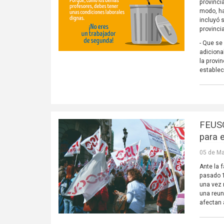
provinci
modo, ha
incluyó 
provinci
- Que se
adiciona
la provi
establec
FEUSO
para 
05 de Ma
Ante la 
pasado 1
una vez 
una reun
afectan 