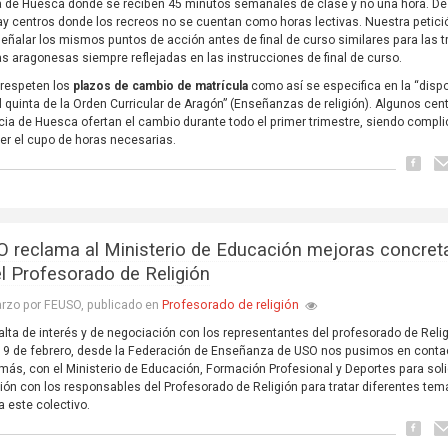
a de Huesca donde se reciben 45 minutos semanales de clase y no una hora. De
y centros donde los recreos no se cuentan como horas lectivas. Nuestra petici
señalar los mismos puntos de acción antes de final de curso similares para las t
as aragonesas siempre reflejadas en las instrucciones de final de curso.
 respeten los
plazos de cambio de matrícula
como así se especifica en la “disp
l quinta de la Orden Curricular de Aragón” (Enseñanzas de religión). Algunos cen
ncia de Huesca ofertan el cambio durante todo el primer trimestre, siendo compl
er el cupo de horas necesarias.
 reclama al Ministerio de Educación mejoras concret
el Profesorado de Religión
Profesorado de religión
rzo por FEUSO, publicado en
falta de interés y de negociación con los representantes del profesorado de Relig
9 de febrero, desde la Federación de Enseñanza de USO nos pusimos en conta
más, con el Ministerio de Educación, Formación Profesional y Deportes para soli
ión con los responsables del Profesorado de Religión para tratar diferentes te
a este colectivo.