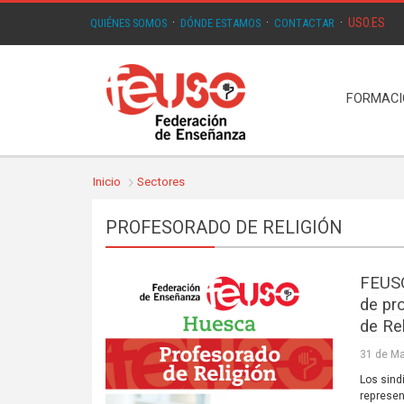
USO.ES
QUIÉNES SOMOS
·
DÓNDE ESTAMOS
·
CONTACTAR
·
FORMAC
Inicio
Sectores
PROFESORADO DE RELIGIÓN
FEUSO
de pr
de Re
31 de Ma
Los sind
represen