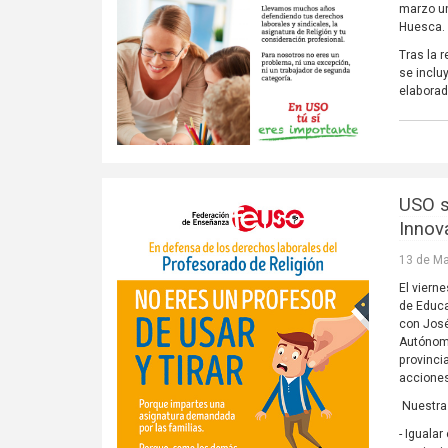
marzo un
Huesca.
Tras la 
se inclu
elaborad
USO s
Innov
13 de Ma
El viern
de Educa
con José
Autónoma
provinci
acciones
Nuestra 
- Igualar