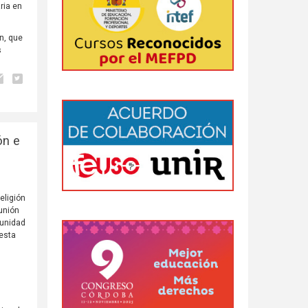
ria en
n, que
s
ón e
eligión
eunión
munidad
 esta