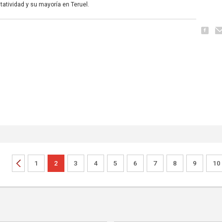
tatividad y su mayoría en Teruel.
1
2
3
4
5
6
7
8
9
10