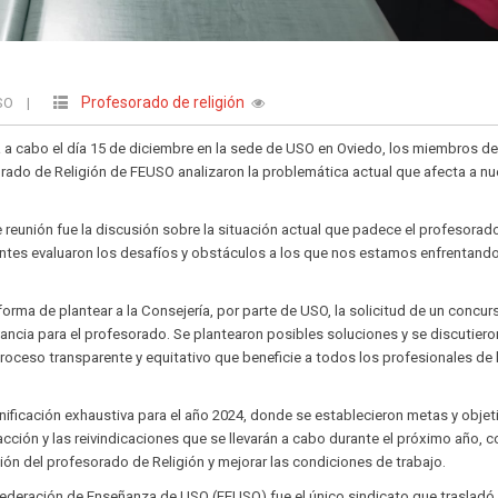
Profesorado de religión
USO
|
a a cabo el día 15 de diciembre en la sede de USO en Oviedo, los miembros de
ado de Religión de FEUSO analizaron la problemática actual que afecta a nu
 reunión fue la discusión sobre la situación actual que padece el profesorad
tentes evaluaron los desafíos y obstáculos a los que nos estamos enfrentando
forma de plantear a la Consejería, por parte de USO, la solicitud de un concur
vancia para el profesorado. Se plantearon posibles soluciones y se discutiero
proceso transparente y equitativo que beneficie a todos los profesionales de 
nificación exhaustiva para el año 2024, donde se establecieron metas y objet
acción y las reivindicaciones que se llevarán a cabo durante el próximo año, c
ción del profesorado de Religión y mejorar las condiciones de trabajo.
Federación de Enseñanza de USO (FEUSO) fue el único sindicato que trasladó 