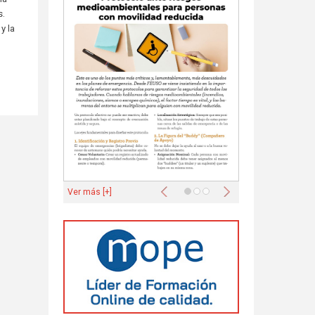
s.
y la
Anterior
Siguiente
Ver más [+]