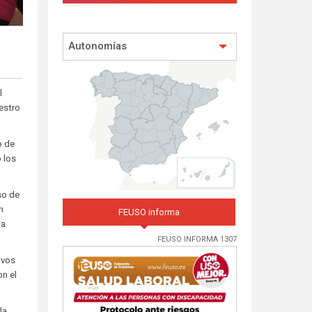
Autonomías
l
estro
o de
 los
so de
n
FEUSO informa
la
FEUSO INFORMA 1307
ivos
on el
la