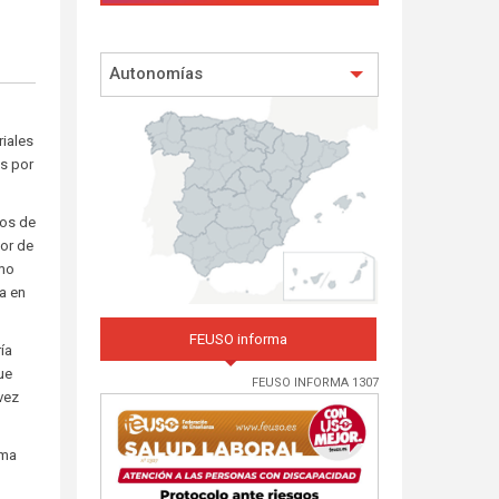
Autonomías
riales
as por
nos de
tor de
omo
a en
FEUSO informa
ía
ue
FEUSO INFORMA 1307
vez
ima