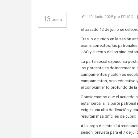
13 Junio 2025 por FEUSO
13
Junio
El pasado 12 de junio se celeb
Tras lo ocurrido en la sesión a
eran incorrectos, las patronale
USO y el resto de los sindicato
La parte social expuso su post
los porcentajes de incremento 
campamentos y colonias escola
campamentos, ocio educativo y 
el conocimiento profundo de la r
Consideramos que el acuerdo so
estar cerca, si la parte patron
exigen una alta dedicación y co
resultan más difíciles de cubrir.
A lo largo de estas 14 reunione
sesión, prevista para el 7 de jul