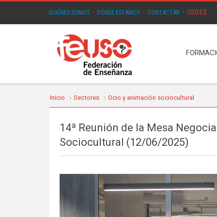
USO.ES
QUIÉNES SOMOS
·
DÓNDE ESTAMOS
·
CONTACTAR
·
FORMAC
Inicio
Sectores
Ocio y animación sociocultural
14ª Reunión de la Mesa Negocia
Sociocultural (12/06/2025)