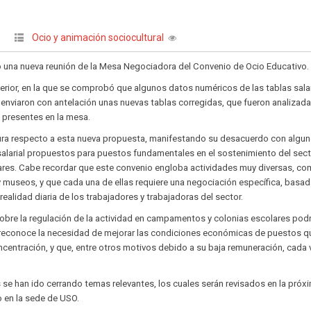
Ocio y animación sociocultural
|
ró una nueva reunión de la Mesa Negociadora del Convenio de Ocio Educativo.
nterior, en la que se comprobó que algunos datos numéricos de las tablas sala
s enviaron con antelación unas nuevas tablas corregidas, que fueron analizad
s presentes en la mesa.
ura respecto a esta nueva propuesta, manifestando su desacuerdo con algu
salarial propuestos para puestos fundamentales en el sostenimiento del sec
res. Cabe recordar que este convenio engloba actividades muy diversas, c
museos, y que cada una de ellas requiere una negociación específica, basad
ealidad diaria de los trabajadores y trabajadoras del sector.
bre la regulación de la actividad en campamentos y colonias escolares podr
al reconoce la necesidad de mejorar las condiciones económicas de puestos q
ncentración, y que, entre otros motivos debido a su baja remuneración, cada 
s se han ido cerrando temas relevantes, los cuales serán revisados en la próx
io en la sede de USO.