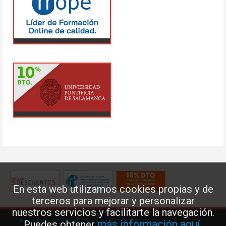
En esta web utilizamos cookies propias y de
terceros para mejorar y personalizar
nuestros servicios y facilitarte la navegación.
Aviso legal
·
Política de Cookies
·
Política de privacidad
más información aquí
Puedes obtener
.