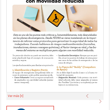
Anterior
Ver más [+]
Sigu