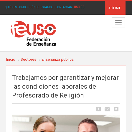
USO.ES
QUIÉNES SOMOS
·
DÓNDE ESTAMOS
·
CONTACTAR
·
AFÍLIATE
Menú
Inicio
Sectores
Enseñanza pública
Trabajamos por garantizar y mejorar
las condiciones laborales del
Profesorado de Religión