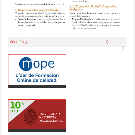
Anterior
Ver más [+]
Sigu