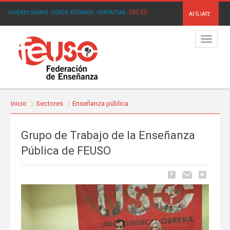
USO.ES
QUIÉNES SOMOS
·
DÓNDE ESTAMOS
·
CONTACTAR
·
AFÍLIATE
Menú
Inicio
Sectores
Enseñanza pública
Grupo de Trabajo de la Enseñanza
Pública de FEUSO