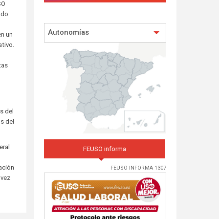
SO
ado
Autonomías
en un
tivo.
tas
s del
s del
eral
FEUSO informa
ación
FEUSO INFORMA 1307
 vez