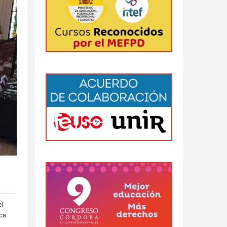
el
ca.