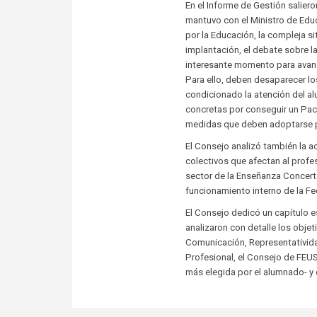
En el Informe de Gestión salier
mantuvo con el Ministro de Edu
por la Educación, la compleja si
implantación, el debate sobre l
interesante momento para avanza
Para ello, deben desaparecer lo
condicionado la atención del 
concretas por conseguir un Pact
medidas que deben adoptarse p
El Consejo analizó también la a
colectivos que afectan al profe
sector de la Enseñanza Concert
funcionamiento interno de la Fe
El Consejo dedicó un capítulo 
analizaron con detalle los obje
Comunicación, Representativida
Profesional, el Consejo de FEU
más elegida por el alumnado- y 