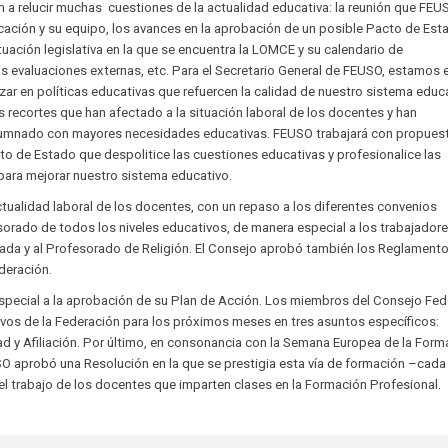
on a relucir muchas cuestiones de la actualidad educativa: la reunión que FEU
cación y su equipo, los avances en la aprobación de un posible Pacto de Est
tuación legislativa en la que se encuentra la LOMCE y su calendario de
as evaluaciones externas, etc. Para el Secretario General de FEUSO, estamos 
r en políticas educativas que refuercen la calidad de nuestro sistema educa
s recortes que han afectado a la situación laboral de los docentes y han
alumnado con mayores necesidades educativas. FEUSO trabajará con propues
o de Estado que despolitice las cuestiones educativas y profesionalice las
ara mejorar nuestro sistema educativo.
ctualidad laboral de los docentes, con un repaso a los diferentes convenios
sorado de todos los niveles educativos, de manera especial a los trabajadore
ada y al Profesorado de Religión. El Consejo aprobó también los Reglamento
deración.
especial a la aprobación de su Plan de Acción. Los miembros del Consejo Fed
tivos de la Federación para los próximos meses en tres asuntos específicos:
d y Afiliación. Por último, en consonancia con la Semana Europea de la Form
SO aprobó una Resolución en la que se prestigia esta vía de formación –cada
el trabajo de los docentes que imparten clases en la Formación Profesional.