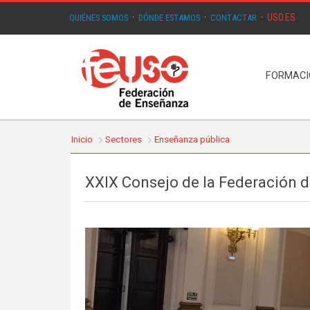
USO.ES
QUIÉNES SOMOS
·
DÓNDE ESTAMOS
·
CONTACTAR
·
FORMAC
Inicio
Sectores
Enseñanza pública
XXIX Consejo de la Federación 