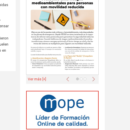
nidas
o
pensar
ieron
suelen
o en
Anterior
Siguiente
Ver más [+]