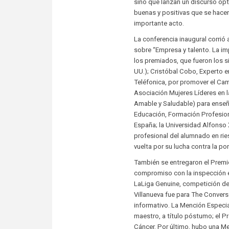
sino que lanzan un discurso opt
buenas y positivas que se hacen
importante acto.
La conferencia inaugural corrió
sobre “Empresa y talento. La i
los premiados, que fueron los si
UU.); Cristóbal Cobo, Experto e
Teléfonica, por promover el C
Asociación Mujeres Líderes en l
Amable y Saludable) para enseña
Educación, Formación Profesiona
España; la Universidad Alfonso X
profesional del alumnado en rie
vuelta por su lucha contra la po
También se entregaron el Premio
compromiso con la inspección e
LaLiga Genuine, competición de
Villanueva fue para The Convers
informativo. La Mención Especia
maestro, a título póstumo; el P
Cáncer. Por último, hubo una M