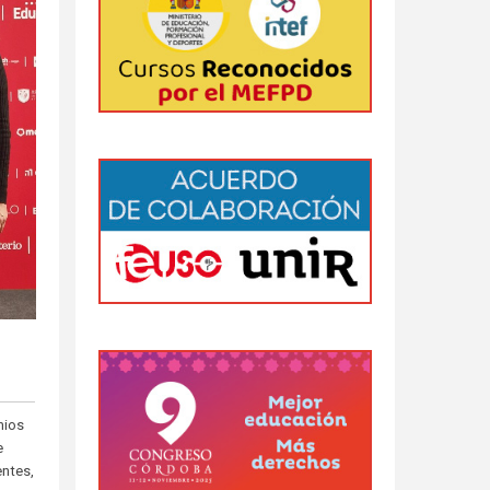
mios
e
entes,