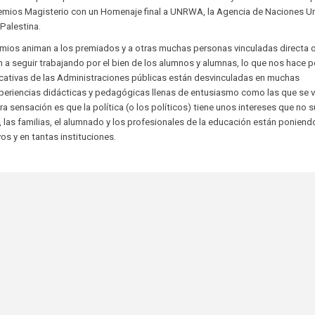
remios Magisterio con un Homenaje final a UNRWA, la Agencia de Naciones U
Palestina.
remios animan a los premiados y a otras muchas personas vinculadas directa 
 a seguir trabajando por el bien de los alumnos y alumnas, lo que nos hace 
ducativas de las Administraciones públicas están desvinculadas en muchas
eriencias didácticas y pedagógicas llenas de entusiasmo como las que se v
a sensación es que la política (o los políticos) tiene unos intereses que no 
, las familias, el alumnado y los profesionales de la educación están poniend
os y en tantas instituciones.