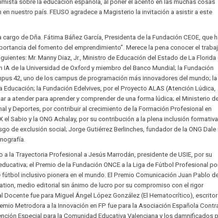
imista sobre la educación española, al poner el acento en las muchas cosas
 en nuestro país. FEUSO agradece a Magisterio la invitación a asistir a este
 a cargo de Dña. Fátima Báñez García, Presidenta de la Fundación CEOE, que 
mportancia del fomento del emprendimiento”. Merece la pena conocer el traba
guientes: Mr. Manny Diaz, Jr., Ministro de Educación del Estado de La Florida 
n IA de la Universidad de Oxford y miembro del Banco Mundial; la Fundación
ampus 42, uno de los campus de programación más innovadores del mundo; la
a Educación; la Fundación Edelvives, por el Proyecto ALAS (Atención Lúdica,
r a atender para aprender y comprender de una forma lúdica; el Ministerio d
l y Deportes, por contribuir al crecimiento de la Formación Profesional en
 el Sabio y la ONG Achalay, por su contribución a la plena inclusión formativa
sgo de exclusión social; Jorge Gutiérrez Berlinches, fundador de la ONG Dale
rnografía.
 a la Trayectoria Profesional a Jesús Marrodán, presidente de USIE, por su
ducativa; el Premio de la Fundación ONCE a la Liga de Fútbol Profesional po
 fútbol inclusivo pionera en el mundo. El Premio Comunicación Juan Pablo d
ation, medio editorial sin ánimo de lucro por su compromiso con el rigor
l Docente fue para Miguel Ángel López González (El Hematocrítico), escritor
remio Metrodora a la Innovación en FP fue para la Asociación Española Contra
ención Especial para la Comunidad Educativa Valenciana y los damnificados p