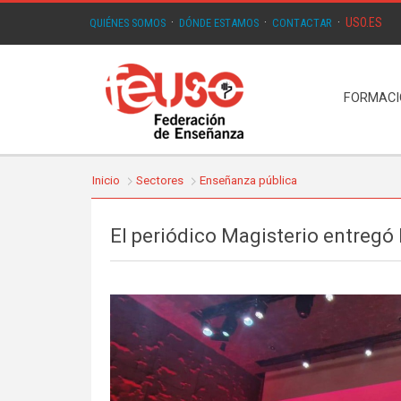
USO.ES
QUIÉNES SOMOS
·
DÓNDE ESTAMOS
·
CONTACTAR
·
FORMAC
Inicio
Sectores
Enseñanza pública
El periódico Magisterio entregó