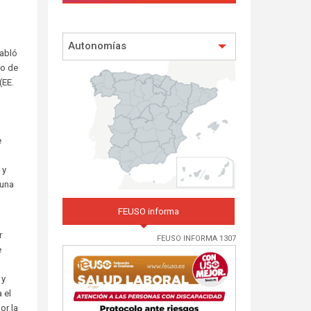
Autonomías
habló
jo de
(EE.
e
 y
 una
FEUSO informa
r
FEUSO INFORMA 1307
e
 y
 el
or la