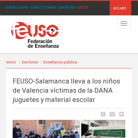
USO.ES
QUIÉNES SOMOS
·
DÓNDE ESTAMOS
·
CONTACTAR
·
AFÍLIATE
Menú
Inicio
Sectores
Enseñanza pública
FEUSO-Salamanca lleva a los niños
de Valencia víctimas de la DANA
juguetes y material escolar