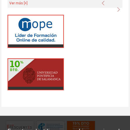
Anterior
Ver más [+]
Sigu