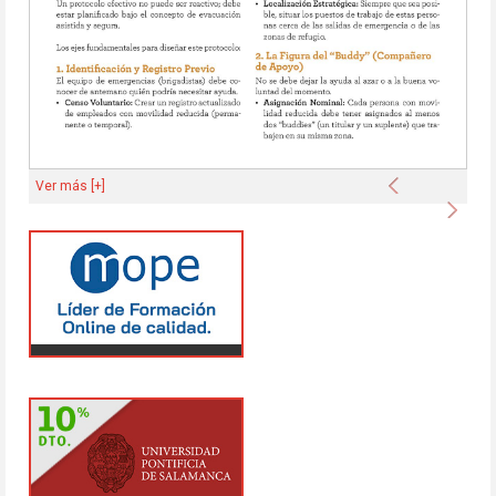
Anterior
Ver más [+]
Sigu