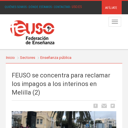
USO.ES
QUIÉNES SOMOS
·
DÓNDE ESTAMOS
·
CONTACTAR
·
AFÍLIATE
Menú
Inicio
Sectores
Enseñanza pública
FEUSO se concentra para reclamar
los impagos a los interinos en
Melilla (2)