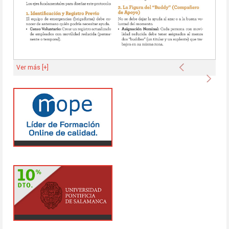
Anterior
Ver más [+]
Sigu