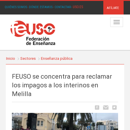
USO.ES
QUIÉNES SOMOS
·
DÓNDE ESTAMOS
·
CONTACTAR
·
AFÍLIATE
Menú
Inicio
Sectores
Enseñanza pública
FEUSO se concentra para reclamar
los impagos a los interinos en
Melilla