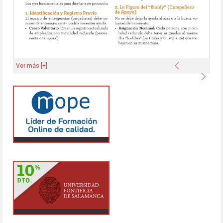
Anterior
Ver más [+]
Sigu