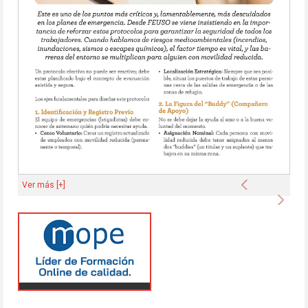
Anterior
Ver más [+]
Sigu