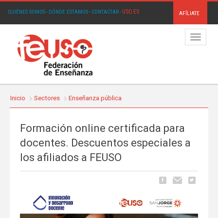
USO.ES
QUIÉNES SOMOS
·
DÓNDE ESTAMOS
·
CONTACTAR
·
AFÍLIATE
Menú
Inicio
Sectores
Enseñanza pública
Formación online certificada para
docentes. Descuentos especiales a
los afiliados a FEUSO