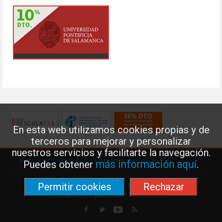
En esta web utilizamos cookies propias y de
terceros para mejorar y personalizar
nuestros servicios y facilitarte la navegación.
Aviso legal
·
Política de Cookies
·
Política de privacidad
más información aquí
Puedes obtener
.
Permitir cookies
Rechazar
Federación de Enseñanza de USO · Teléfono: 91 577 41 13 ·
Príncipe de Vergara, 13 · 7º 28001 MADRID