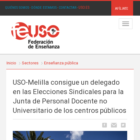
USO.ES
QUIÉNES SOMOS
·
DÓNDE ESTAMOS
·
CONTACTAR
·
AFÍLIATE
Menú
Inicio
Sectores
Enseñanza pública
USO-Melilla consigue un delegado
en las Elecciones Sindicales para la
Junta de Personal Docente no
Universitario de los centros públicos