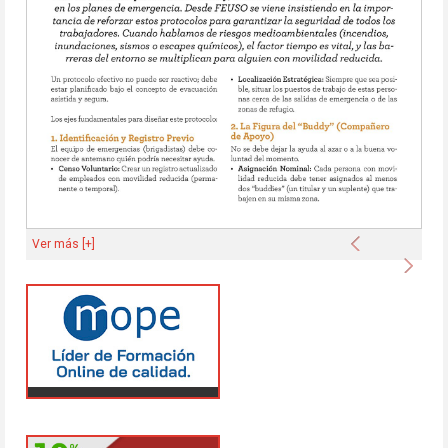
Anterior
Ver más [+]
Sigu