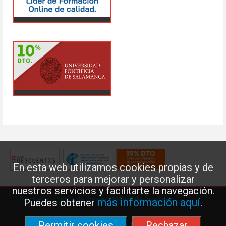
En esta web utilizamos cookies propias y de
terceros para mejorar y personalizar
nuestros servicios y facilitarte la navegación.
Aviso legal
·
Política de Cookies
·
Política de privacidad
más información aquí
Puedes obtener
.
Permitir cookies
Rechazar
Federación de Enseñanza de USO · Teléfono: 91 577 41 13 ·