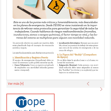
Anterior
Ver más [+]
Sigu