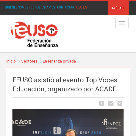
USO.ES
QUIÉNES SOMOS
·
DÓNDE ESTAMOS
·
CONTACTAR
·
AFÍLIATE
Menú
Inicio
Sectores
Enseñanza privada
FEUSO asistió al evento Top Voces
Educación, organizado por ACADE