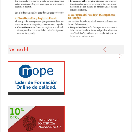
Anterior
Ver más [+]
Sigu