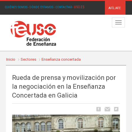
USO.ES
QUIÉNES SOMOS
·
DÓNDE ESTAMOS
·
CONTACTAR
·
AFÍLIATE
Menú
Inicio
Sectores
Enseñanza concertada
Rueda de prensa y movilización por
la negociación en la Enseñanza
Concertada en Galicia