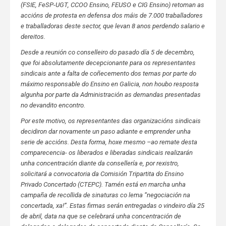
(FSIE, FeSP-UGT, CCOO Ensino, FEUSO e CIG Ensino) retoman as
accións de protesta en defensa dos máis de 7.000 traballadores
e traballadoras deste sector, que levan 8 anos perdendo salario e
dereitos.
Desde a reunión co conselleiro do pasado día 5 de decembro,
que foi absolutamente decepcionante para os representantes
sindicais ante a falta de coñecemento dos temas por parte do
máximo responsable do Ensino en Galicia, non houbo resposta
algunha por parte da Administración as demandas presentadas
no devandito encontro.
Por este motivo, os representantes das organizacións sindicais
decidiron dar novamente un paso adiante e emprender unha
serie de accións. Desta forma, hoxe mesmo –ao remate desta
comparecencia- os liberados e liberadas sindicais realizarán
unha concentración diante da consellería e, por rexistro,
solicitará a convocatoria da Comisión Tripartita do Ensino
Privado Concertado (CTEPC). Tamén está en marcha unha
campaña de recollida de sinaturas co lema “negociación na
concertada, xa!”. Estas firmas serán entregadas o vindeiro día 25
de abril, data na que se celebrará unha concentración de