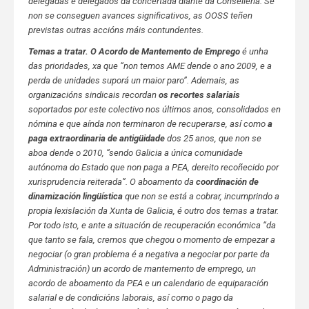
delegadas e delegados da concertada diante da Consellería. Se
non se conseguen avances significativos, as OOSS teñen
previstas outras accións máis contundentes.
Temas a tratar. O Acordo de Mantemento de Emprego
é unha
das prioridades, xa que “non temos AME dende o ano 2009, e a
perda de unidades suporá un maior paro”. Ademais, as
organizacións sindicais recordan
os recortes salariais
soportados por este colectivo nos últimos anos, consolidados en
nómina e que aínda non terminaron de recuperarse, así como
a
paga extraordinaria de antigüidade
dos 25 anos, que non se
aboa dende o 2010, “sendo Galicia a única comunidade
autónoma do Estado que non paga a PEA, dereito recoñecido por
xurisprudencia reiterada”. O aboamento da
coordinación de
dinamización lingüística
que non se está a cobrar, incumprindo a
propia lexislación da Xunta de Galicia, é outro dos temas a tratar.
Por todo isto, e ante a situación de recuperación económica “da
que tanto se fala, cremos que chegou o momento de empezar a
negociar (o gran problema é a negativa a negociar por parte da
Administración) un acordo de mantemento de emprego, un
acordo de aboamento da PEA e un calendario de equiparación
salarial e de condicións laborais, así como o pago da