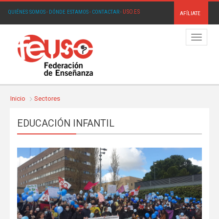
USO.ES
QUIÉNES SOMOS
·
DÓNDE ESTAMOS
·
CONTACTAR
·
AFÍLIATE
Menú
Inicio
Sectores
EDUCACIÓN INFANTIL