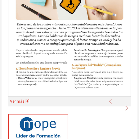
Anterior
Ver más [+]
Sigu