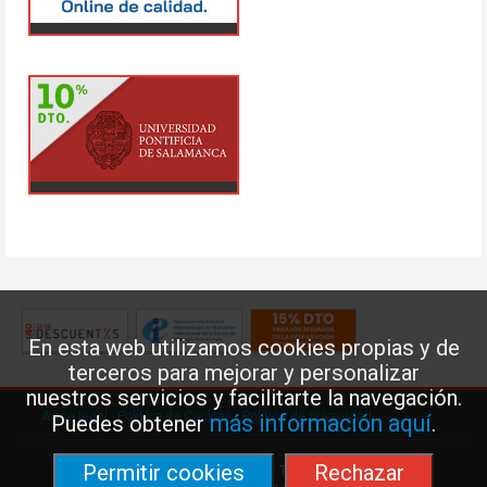
En esta web utilizamos cookies propias y de
terceros para mejorar y personalizar
nuestros servicios y facilitarte la navegación.
Aviso legal
·
Política de Cookies
·
Política de privacidad
más información aquí
Puedes obtener
.
Permitir cookies
Rechazar
Federación de Enseñanza de USO · Teléfono: 91 577 41 13 ·