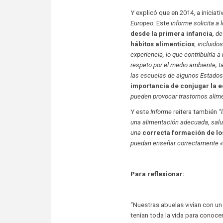
Y explicó que en 2014, a iniciat
Europeo.
Este
informe
s
olicita a
desde la primera infancia
,
de
hábitos alimenticios
,
incluidos
experiencia, lo que contribuiría a
respeto por el medio ambiente; 
las escuelas de algunos Estados
importancia de conjugar la e
pueden provocar trastornos alime
Y este
Informe
reitera también
“
una alimentación adecuada, salu
una
correcta formación de lo
puedan enseñar correctamente «c
Para reflexionar:
“Nuestras abuelas vivían con u
tenían toda la vida para conoce