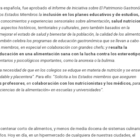
iva española, fue aprobado el
Informe de Iniciativa sobre El Patrimonio Gastron
 los Estados Miembros la
inclusión en los planes educativos y de estudios,
 conocimientos y experiencias sensoriales sobre alimentación
,
salud nutricio
 aspectos históricos, territoriales y culturales, pero también basados en la
 mejorar el estado de salud y bienestar de la población, la calidad de los alimento
también celebra los programas de educación gastronómica que se llevan a cabo
 miembros, en especial en colaboración con grandes chefs; y
resalta la
ducación en una alimentación sana con la lucha contra los estereotip
ntarios y psicológicos importantes, como la anorexia o la bulimia.
la necesidad de que en los colegios se eduque en materia de nutrición y se ens
dable y placentera”. P
ara ello: “
Solicita a los Estados miembros que aseguren
s profesores
, en
colaboración con los nutricionistas y los médicos
,
para
iencias de la alimentación» en escuelas y universidades
”.
n centenar corto de alimentos, y menos de media docena de sistemas culinar
rlos. Hoy en día, en un hipermercado de cualquiera de nuestras ciudades, el