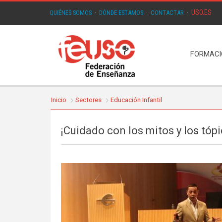
USO.ES
QUIÉNES SOMOS
·
DÓNDE ESTAMOS
·
CONTACTAR
·
FORMAC
Inicio
Sectores
Educación Infantil
¡Cuidado con los mitos y los tóp