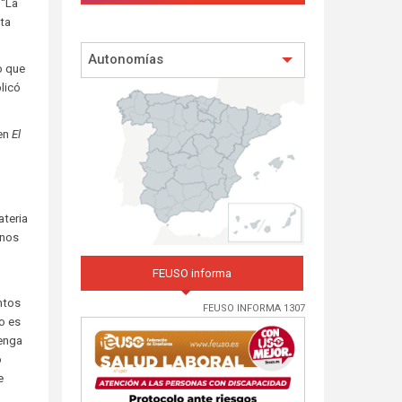
 “La
sta
Autonomías
o que
licó
 en
El
ateria
unos
FEUSO informa
ntos
FEUSO INFORMA 1307
no es
venga
o
e