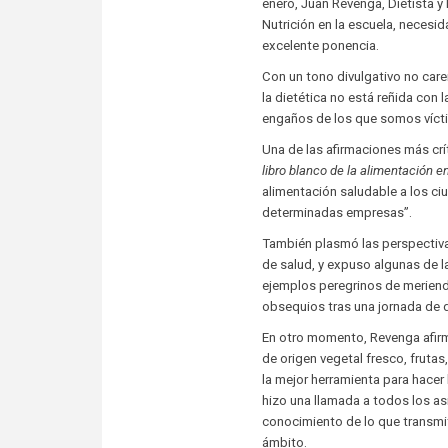
enero, Juan Revenga, Dietista y 
Nutrición en la escuela, necesi
excelente ponencia.
Con un tono divulgativo no care
la dietética no está reñida con
engaños de los que somos vícti
Una de las afirmaciones más crí
libro blanco de la alimentación 
alimentación saludable a los c
determinadas empresas”.
También plasmó las perspectiva
de salud, y expuso algunas de 
ejemplos peregrinos de meriend
obsequios tras una jornada de 
En otro momento, Revenga afirmó
de origen vegetal fresco, frutas,
la mejor herramienta para hacer 
hizo una llamada a todos los a
conocimiento de lo que transmit
ámbito.