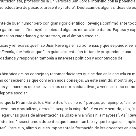
Nutricionista, profesor de la Universidad San Jorge, intervino con la ponencia
dad educativa de pasado, presente y futuro”. Destacamos algunas ideas de e
nte de buen humor pero con gran rigor científico, Revenga confirmó ante tod
 la gastronomía. Destruyó sin piedad algunos mitos alimentarios. Expuso y exp
mas los ciudadanos y, sobre todo, en el ámbito escolar.
ticas y reflexivas que hizo Juan Revenga en su ponencia, y que se puede leer
en España
, fue indicar que “las guías alimentarias tratan de proporcionar una
iudadanos y responden también a intereses políticos y económicos de
 histórica de los consejos y recomendaciones que se dan en la escuela en m
las consecuencias que conllevan esos consejos. En este sentido, mostró alg
as y almuerzos que se llevan a los centros educativos, a veces incluso como
deporte escolar.
 que la Pirámide de los Alimentos “es un error” porque, por ejemplo, “alime
 verduras y hortalizas, deberían ocupar la cúspide”. Y en este sentido, dijo, “
llegar unas guías de alimentación saludable ni a niños ni a mayores”. Así, Re
sistentes: “necesitamos docentes que transmitan bien y que tengan un ampli
en”. Para ello, afirmó que es importante la formación de los docentes en est