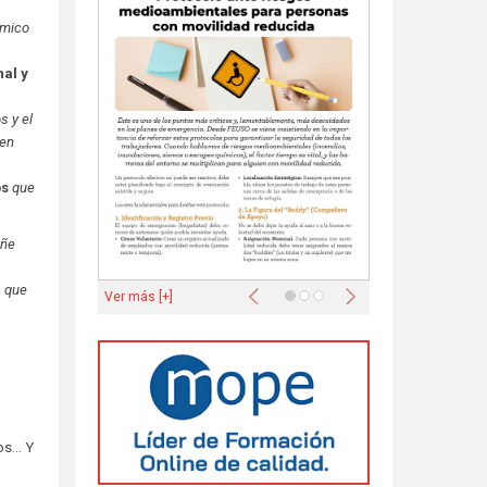
ómico
nal y
s y el
 en
os
que
eñe
Anterior
Siguiente
 que
Ver más [+]
ios… Y