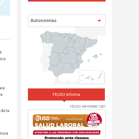
Autonomías
l
tos
ara
FEUSO informa
re
FEUSO INFORMA 1307
 de la
emora