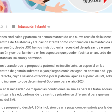
Educación Infantil
USO
|
ciones sindicales y patronales hemos mantenido una nueva reunión de la Mesa
ntros de Asistencia y Educación Infantil como continuación a la mantenida e
a reunión, desde USO hemos insistido en la necesidad de aplazar los elemen
iación y centrar la misma en los aspectos que pueden facilitar un acuerdo de
stancias: salarios y permisos.
nsiderando que la propuesta patronal es insuficiente, en especial en las
entros de gestión indirecta cuyos pliegos están en vigor -en continuidad- y p
 directa, cuyos salarios ofrecidos por la patronal apenas superan el SMI, sob
imo incremento que determine el Gobierno para el año 2024.
o en la necesidad de mejorar las condiciones salariales para las trabajadoras
antizar a las educadoras de los centros privados un diferencial para que sus
ma del SMI.
hemos propuesto desde USO la inclusión de una paga compensatoria por la d