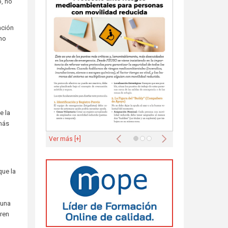
o, no
ación
 no
e la
 más
Anterior
Siguiente
Ver más [+]
que la
guna
eren