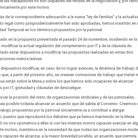
que las trabajadoras no son culpables del retraso en la negociación y, por tant
micamente por este motivo.
s de la correspondiente adecuación a la nueva “ley de familias” y la actualiz
nto legal como jurisprudencialmente han sido aprobadas, hemos insistido en
idad Temporal en los términos propuestos por la patronal.
ficado en la propuesta presentada el pasado 24 de noviembre, incidiendo en la
 modificar la actual regulación del complemento por IT y de la cláusula de
stado estar dispuestos a modificar las propuestas realizadas en estas dos
acciones menos lesivas.
ispuestos modificar, en caso de no lograr avances, la dinámica de trabajo d
que, a partir del próximo año, se creasen comisiones de trabajo que traten
ue están sobre la Mesa y sobre los que hemos sido incapaces de alcanzar
 por IT, gratuidad y cláusulas de descuelgue.
ocer la posición del resto de organizaciones sindicales y de las patronales,
ea posible todavía alcanzar un acuerdo que dé salida al Convenio. Creemos 
rabajo propuestas por la patronal únicamente va a contribuir a alargar
n, puesto que reproducirá los debates que ya hemos mantenido en la Mesa
 no nos oponemos a ellas si con las mismas somos capaces avanzar en al
ste motivo, insistimos en la necesidad de que todas las organizaciones mod
 capaces de alcanzar, a la mayor brevedad posible, un acuerdo que permita