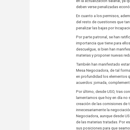
en la actualización salarial, ya 
deben verse penalizadas econó
En cuanto a los permisos, ademá
del resto de cuestiones que ta
penalizar las bajas por Incapac
Por parte patronal, se han rati
importancia que tiene para ellos
descuelgue, si bien han manife
materias y proponer nuevas red
También han manifestado estar d
Mesa Negociadora, de tal forma 
en profundidad los elementos q
acuerdos: jornada, complemento
Por último, desde USO, tras con
lamentamos que hoy en día no s
creación de las comisiones de t
innecesariamente la negociació
Negociadora, aunque desde USO
de las materias tratadas. Por e
sus posiciones para que seamos