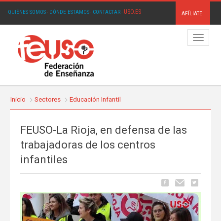
USO.ES
QUIÉNES SOMOS
·
DÓNDE ESTAMOS
·
CONTACTAR
·
AFÍLIATE
Menú
Inicio
Sectores
Educación Infantil
FEUSO-La Rioja, en defensa de las
trabajadoras de los centros
infantiles