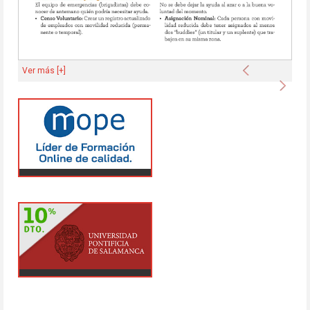
Anterior
Ver más [+]
Sigu