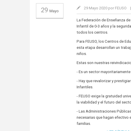
29 Mayo 2020 por FEUSO
29
Mayo
La Federación de Enseñanza de 
Infantil de 0-3 años y la seguri
todos los centros.
Para FEUSO, los Centros de Educa
esta etapa desarrollan un traba
niños.
Estas son nuestras reivindicaci
- Es un sector mayoritariamente
- Hay que revalorizar y prestigia
Infantiles.
- FEUSO exige la gratuidad unive
la viabilidad y el futuro del secto
- Las Administraciones Públicas,
necesarias que hagan efectivo el
familias.