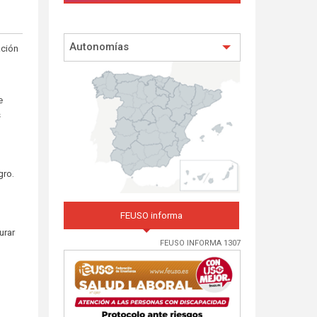
Autonomías
ación
e
s
gro.
FEUSO informa
urar
FEUSO INFORMA 1307