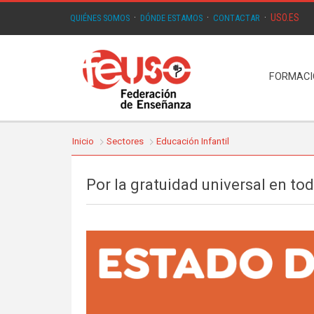
USO.ES
QUIÉNES SOMOS
·
DÓNDE ESTAMOS
·
CONTACTAR
·
FORMAC
Inicio
Sectores
Educación Infantil
Por la gratuidad universal en to