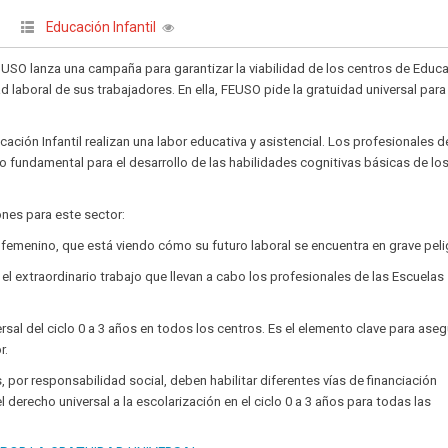
Educación Infantil
|
USO lanza una campaña para garantizar la viabilidad de los centros de Educ
dad laboral de sus trabajadores. En ella, FEUSO pide la gratuidad universal para
ción Infantil realizan una labor educativa y asistencial. Los profesionales d
jo fundamental para el desarrollo de las habilidades cognitivas básicas de lo
ones para este sector:
 femenino, que está viendo cómo su futuro laboral se encuentra en grave peli
r el extraordinario trabajo que llevan a cabo los profesionales de las Escuelas
rsal del ciclo 0 a 3 años en todos los centros. Es el elemento clave para aseg
r.
 por responsabilidad social, deben habilitar diferentes vías de financiación
 derecho universal a la escolarización en el ciclo 0 a 3 años para todas las