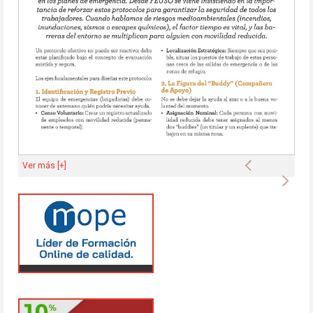
Anterior
Ver más [+]
Sigu