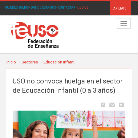
USO.ES
QUIÉNES SOMOS
·
DÓNDE ESTAMOS
·
CONTACTAR
·
AFÍLIATE
Menú
Inicio
Sectores
Educación Infantil
USO no convoca huelga en el sector
de Educación Infantil (0 a 3 años)