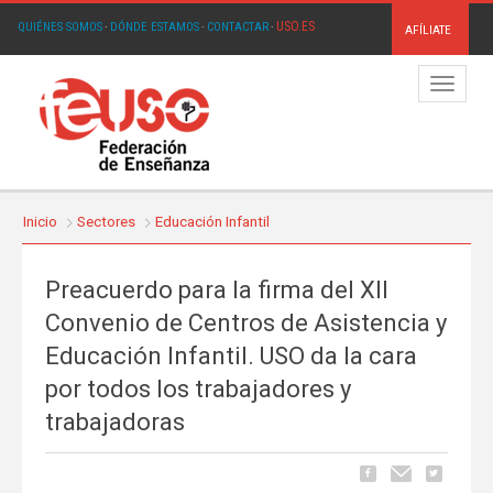
USO.ES
QUIÉNES SOMOS
·
DÓNDE ESTAMOS
·
CONTACTAR
·
AFÍLIATE
Menú
Inicio
Sectores
Educación Infantil
Preacuerdo para la firma del XII
Convenio de Centros de Asistencia y
Educación Infantil. USO da la cara
por todos los trabajadores y
trabajadoras