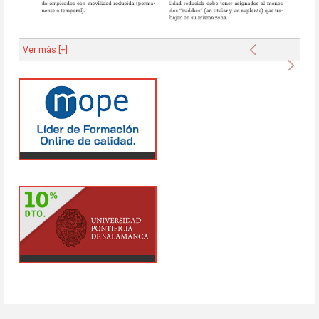
Anterior
Ver más [+]
Sigu