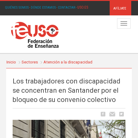
USO.ES
QUIÉNES SOMOS
·
DÓNDE ESTAMOS
·
CONTACTAR
·
AFÍLIATE
Menú
Inicio
Sectores
Atención a la discapacidad
Los trabajadores con discapacidad
se concentran en Santander por el
bloqueo de su convenio colectivo