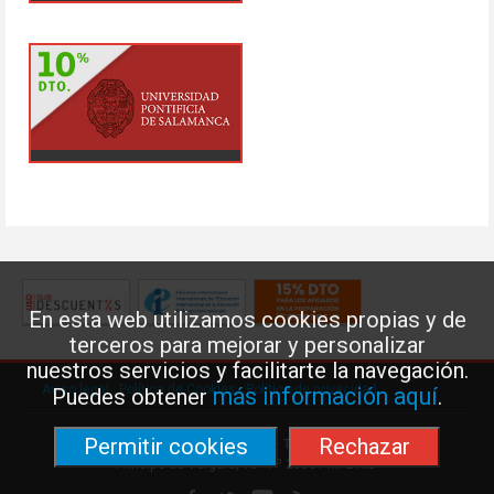
En esta web utilizamos cookies propias y de
terceros para mejorar y personalizar
nuestros servicios y facilitarte la navegación.
Aviso legal
·
Política de Cookies
·
Política de privacidad
más información aquí
Puedes obtener
.
Permitir cookies
Rechazar
Federación de Enseñanza de USO · Teléfono: 91 577 41 13 ·
Príncipe de Vergara, 13 · 7º 28001 MADRID