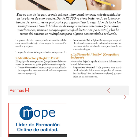
Anterior
Ver más [+]
Sigu