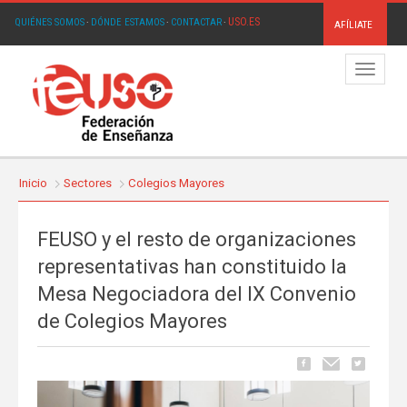
USO.ES
QUIÉNES SOMOS
·
DÓNDE ESTAMOS
·
CONTACTAR
·
AFÍLIATE
Menú
Inicio
Sectores
Colegios Mayores
FEUSO y el resto de organizaciones
representativas han constituido la
Mesa Negociadora del IX Convenio
de Colegios Mayores