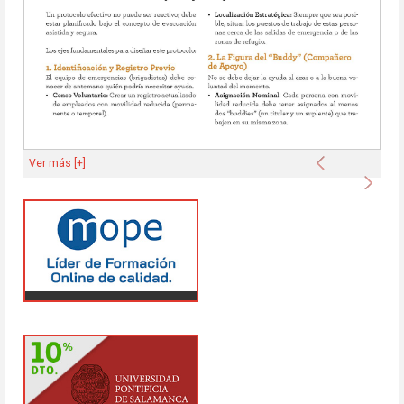
Anterior
Ver más [+]
Sigu