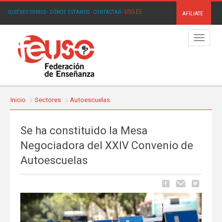
USO.ES
QUIÉNES SOMOS
·
DÓNDE ESTAMOS
·
CONTACTAR
·
AFÍLIATE
Menú
Inicio
Sectores
Autoescuelas
Se ha constituido la Mesa
Negociadora del XXIV Convenio de
Autoescuelas