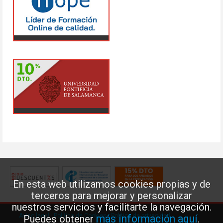
En esta web utilizamos cookies propias y de
terceros para mejorar y personalizar
nuestros servicios y facilitarte la navegación.
Aviso legal
·
Política de Cookies
·
Política de privacidad
más información aquí
Puedes obtener
.