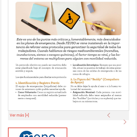
Anterior
Ver más [+]
Sigu