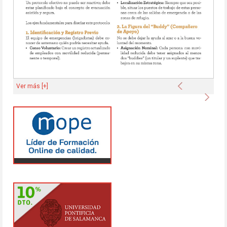
Anterior
Ver más [+]
Sigu