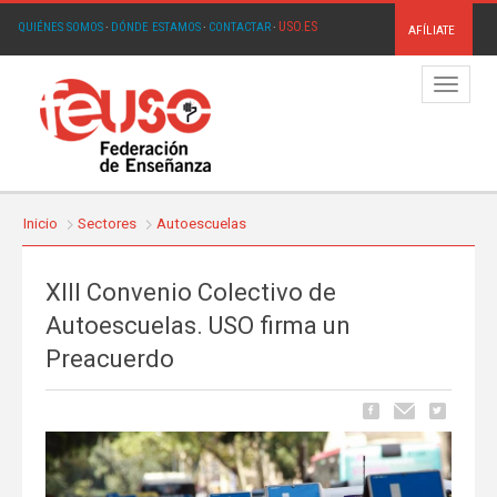
USO.ES
QUIÉNES SOMOS
·
DÓNDE ESTAMOS
·
CONTACTAR
·
AFÍLIATE
Menú
Inicio
Sectores
Autoescuelas
XIII Convenio Colectivo de
Autoescuelas. USO firma un
Preacuerdo