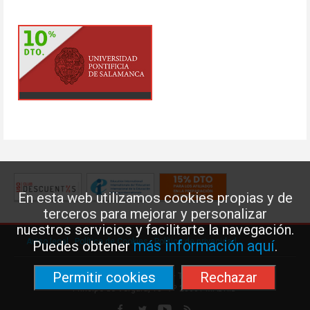
En esta web utilizamos cookies propias y de
terceros para mejorar y personalizar
nuestros servicios y facilitarte la navegación.
Aviso legal
·
Política de Cookies
·
Política de privacidad
más información aquí
Puedes obtener
.
Permitir cookies
Rechazar
Federación de Enseñanza de USO · Teléfono: 91 577 41 13 ·
Príncipe de Vergara, 13 · 7º 28001 MADRID