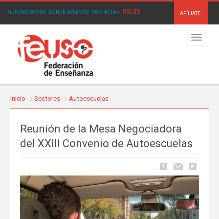
USO.ES
QUIÉNES SOMOS
·
DÓNDE ESTAMOS
·
CONTACTAR
·
AFÍLIATE
Menú
Inicio
Sectores
Autoescuelas
Reunión de la Mesa Negociadora
del XXIII Convenio de Autoescuelas