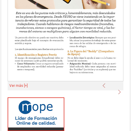
Anterior
Ver más [+]
Sigu