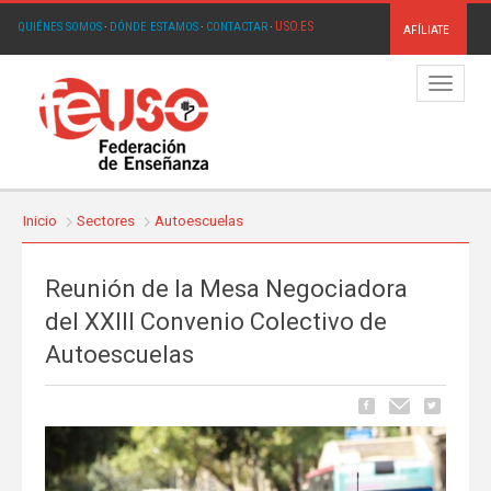
USO.ES
QUIÉNES SOMOS
·
DÓNDE ESTAMOS
·
CONTACTAR
·
AFÍLIATE
Menú
Inicio
Sectores
Autoescuelas
Reunión de la Mesa Negociadora
del XXIII Convenio Colectivo de
Autoescuelas