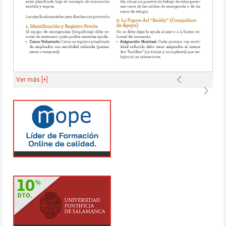
Anterior
Ver más [+]
Sigu