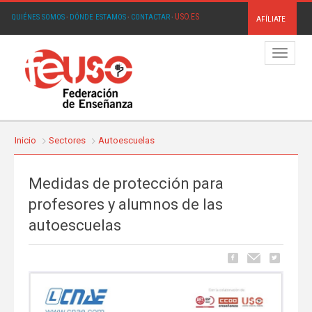
USO.ES
QUIÉNES SOMOS
·
DÓNDE ESTAMOS
·
CONTACTAR
·
AFÍLIATE
Menú
Inicio
Sectores
Autoescuelas
Medidas de protección para
profesores y alumnos de las
autoescuelas