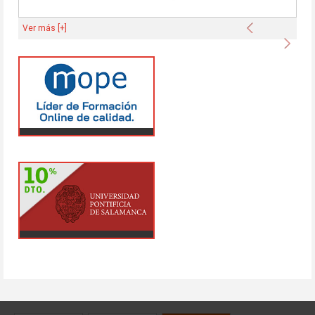
Anterior
Ver más [+]
Sigu