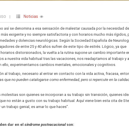
Noticias
EUSO
|
mo así se denomina a esa sensación de malestar causada por la necesidad d
a más exigente y no siempre satisfactoria y con horarios mucho más rígidos,
medades y dolencias neurológicas. Según la Sociedad Española de Neurolog
ajadores de entre 25 y 40 años sufren de este tipo de estrés. Lógico, ya que
orarios distorsionados, la vuelta a la rutina supone un cambio importante e
os a nuestra vida habitual tras las vacaciones, nos readaptamos al trabajo y 
con ello, experimentamos cambios mentales, emocionales y cognitivos.
 al trabajo, necesario al entrar en contacto con la vida activa, fracasa, ent
ias que
no pueden catalogarse
como enfermedad, pero si repercute en la calida
 molestias son quienes se incorporan a su trabajo sin transición, quienes ide
que no están a gusto con su trabajo habitual. Aquí viene bien esta cita de St
 un trabajo genial, es amar lo que haces”.
den dar en el
síndrome postvacacional
son: