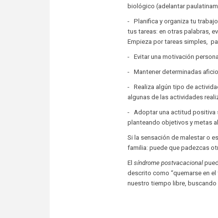
biológico (adelantar paulatinam
- Planifica y organiza tu traba
tus tareas: en otras palabras, 
Empieza por tareas simples, pa
- Evitar una motivación person
- Mantener determinadas aficio
- Realiza algún tipo de activid
algunas de las actividades real
- Adoptar una actitud positiva 
planteando objetivos y metas al
Si la sensación de malestar o 
familia: puede que padezcas ot
El
síndrome postvacacional
pued
descrito como “quemarse en el t
nuestro tiempo libre, buscando 