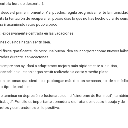
ente la hora de despertar).
jo desde el primer momento. Y si puedes, regula progresivamente la intensida
evita la tentación de recuperar en pocos días lo que no has hecho durante sem
ra ir asumiendo retos poco a poco.
al excesivamente centrada en las vacaciones.
nes que nos hagan sentir bien.
ad física gratificante, de ocio: una buena idea es incorporar como nuevos hábi
izadas durante las vacaciones.
siempre nos ayudará a adaptarnos mejor y más rápidamente a la rutina,
canzables que nos hagan sentir realizados a corto y medio plazo.
esos síntomas que sientes se prolongan más de dos semanas, acude al médi
ro tipo de problema.
e terminar en depresión o fusionarse con el “síndrome de Bur- nout”, tambié
rabajo”. Por ello es importante aprender a disfrutar de nuestro trabajo y de
retos y centrándonos en lo positivo.