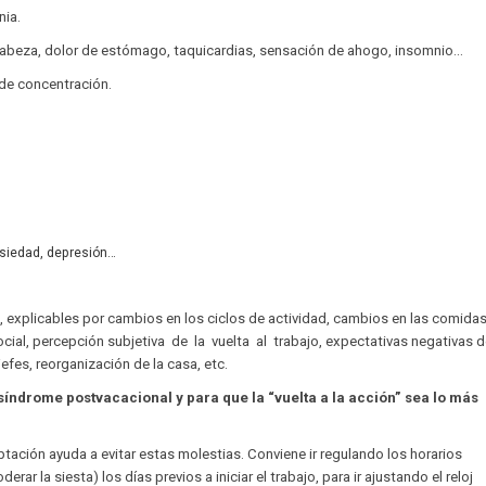
nia.
cabeza, dolor de estómago, taquicardias, sensación de ahogo, insomnio…
de concentración.
nsiedad, depresión…
xplicables por cambios en los ciclos de actividad, cambios en las comidas
cial, percepción subjetiva de la vuelta al trabajo, expectativas negativas 
fes, reorganización de la casa, etc.
ndrome postvacacional y para que la “vuelta a la acción” sea lo más
ación ayuda a evitar estas molestias. Conviene ir regulando los horarios
erar la siesta) los días previos a iniciar el trabajo, para ir ajustando el reloj