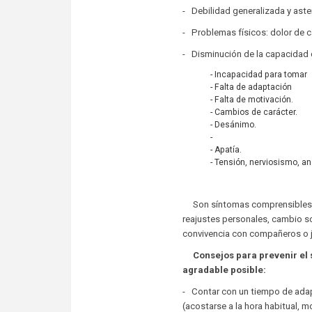
- Debilidad generalizada y aste
- Problemas físicos: dolor de 
- Disminución de la capacidad 
- Incapacidad para tomar
- Falta de adaptación
- Falta de motivación.
- Cambios de carácter.
- Desánimo.
-
- Apatía.
- Tensión, nerviosismo, a
Son síntomas comprensibles, e
reajustes personales, cambio so
convivencia con compañeros o je
Consejos para prevenir el sí
agradable posible:
- Contar con un tiempo de adapt
(acostarse a la hora habitual, mod