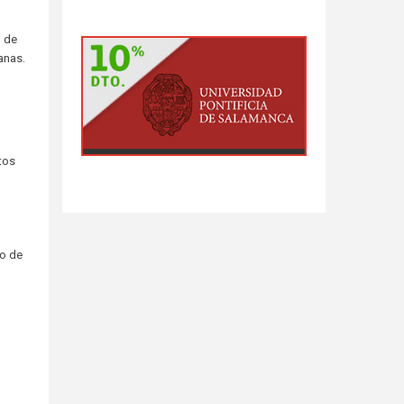
d de
anas.
tos
co de
n