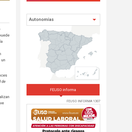
Autonomías
e
 puede
ía
n
a un
onces
d de
FEUSO informa
alizan
FEUSO INFORMA 1307
eve