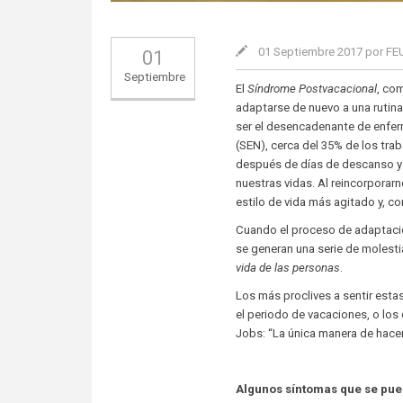
01 Septiembre 2017 por F
01
Septiembre
El
Síndrome Postvacacional
, co
adaptarse de nuevo a una rutin
ser el desencadenante de enfer
(SEN), cerca del 35% de los trab
después de días de descanso y h
nuestras vidas. Al reincorporarn
estilo de vida más agitado y, 
Cuando el proceso de adaptación
se generan una serie de molest
vida de las personas
.
Los más proclives a sentir estas
el periodo de vacaciones, o los 
Jobs: “La única manera de hacer
Algunos síntomas que se pue