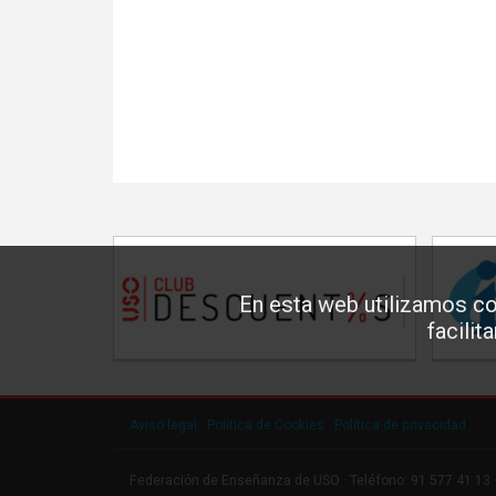
En esta web utilizamos co
facilit
Aviso legal
·
Política de Cookies
·
Política de privacidad
Federación de Enseñanza de USO · Teléfono: 91 577 41 13 ·