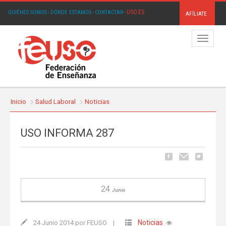
USO.ES
QUIÉNES SOMOS
·
DÓNDE ESTAMOS
·
CONTACTAR
·
AFÍLIATE
Menú
Inicio
Salud Laboral
Noticias
USO INFORMA 287
24
Junio
Noticias
24 Junio 2014 por FEUSO
|