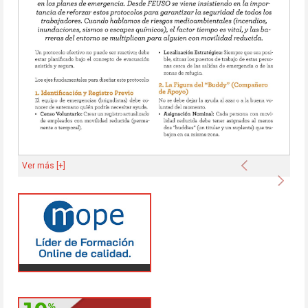
Anterior
Ver más [+]
Sigu