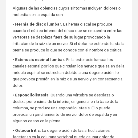
Algunas de las dolencias cuyos síntomas incluyen dolores o
molestias en la espalda son:
•
Hernia de disco lumbar.
La hernia discal se produce
cuando el núcleo interno del disco que se encuentra entre las
vértebras se desplaza fuera de su lugar provocando la
irritación de la raíz de un nervio. Si el dolor se extiende hasta la
pierna se produce lo que se conoce con el nombre de ciática.
•
Estenosis espinal lumbar.
En la estenosis lumbar los
canales espinal por los que circulan los nervios que salen de la
médula espinal se estrechan debido a una degeneración, lo
que provoca presión en la raíz de un nervio y en consecuencia
dolor.
•
Espondilolistesis.
Cuando una vértebra se desplaza o
desliza por encima de la inferior, en general en la base de la
columna, se produce una espondilolistesis. Ello puede
provocar un pinchamiento de nervio, dolor de espalda y en
algunos casos en la pierna.
•
Osteoartritis.
La degeneración de las articulaciones
facetarias en la columna vertebral puede causar dolor de