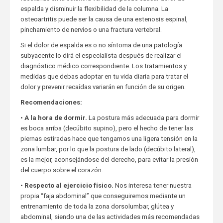
espalda y disminuir la flexibilidad de la columna. La
osteoartritis puede ser la causa de una estenosis espinal,
pinchamiento de nervios o una fractura vertebral.
Si el dolor de espalda es o no síntoma de una patología
subyacente lo dirá el especialista después de realizar el
diagnóstico médico correspondiente. Los tratamientos y
medidas que debas adoptar en tu vida diaria para tratar el
dolor y prevenir recaídas variarán en función de su origen.
Recomendaciones:
•
A la hora de dormir.
La postura más adecuada para dormir
es boca arriba (decúbito supino), pero el hecho de tener las
piernas estiradas hace que tengamos una ligera tensión en la
zona lumbar, por lo que la postura de lado (decúbito lateral),
es la mejor, aconsejándose del derecho, para evitar la presión
del cuerpo sobre el corazón.
•
Respecto al ejercicio físico.
Nos interesa tener nuestra
propia “faja abdominal” que conseguiremos mediante un
entrenamiento de toda la zona dorsolumbar, glútea y
abdominal, siendo una de las actividades más recomendadas