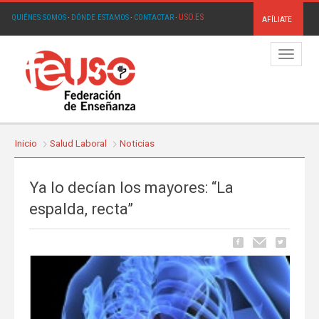
USO.ES
QUIÉNES SOMOS
·
DÓNDE ESTAMOS
·
CONTACTAR
·
AFÍLIATE
Menú
Inicio
Salud Laboral
Noticias
Ya lo decían los mayores: “La
espalda, recta”