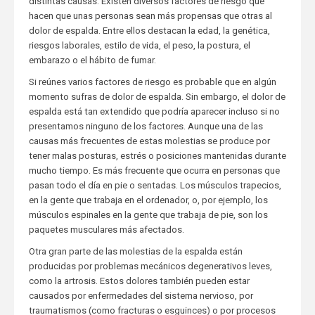
distintas causas. Existen diversos factores de riesgo que
hacen que unas personas sean más propensas que otras al
dolor de espalda. Entre ellos destacan la edad, la genética,
riesgos laborales, estilo de vida, el peso, la postura, el
embarazo o el hábito de fumar.
Si reúnes varios factores de riesgo es probable que en algún
momento sufras de dolor de espalda. Sin embargo, el dolor de
espalda está tan extendido que podría aparecer incluso si no
presentamos ninguno de los factores. Aunque una de las
causas más frecuentes de estas molestias se produce por
tener malas posturas, estrés o posiciones mantenidas durante
mucho tiempo. Es más frecuente que ocurra en personas que
pasan todo el día en pie o sentadas. Los músculos trapecios,
en la gente que trabaja en el ordenador, o, por ejemplo, los
músculos espinales en la gente que trabaja de pie, son los
paquetes musculares más afectados.
Otra gran parte de las molestias de la espalda están
producidas por problemas mecánicos degenerativos leves,
como la artrosis. Estos dolores también pueden estar
causados por enfermedades del sistema nervioso, por
traumatismos (como fracturas o esguinces) o por procesos