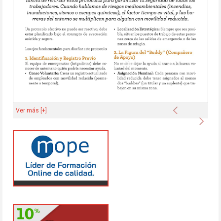
Anterior
Ver más [+]
Sigu