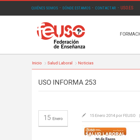
USO.ES
QUIÉNES SOMOS
·
DÓNDE ESTAMOS
·
CONTACTAR
·
FORMAC
Inicio
Salud Laboral
Noticias
USO INFORMA 253
15 Enero 2014 por FEUSO
15
Enero