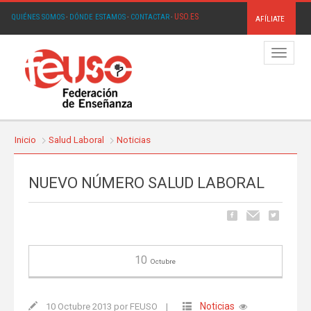
USO.ES
QUIÉNES SOMOS
·
DÓNDE ESTAMOS
·
CONTACTAR
·
AFÍLIATE
Menú
Inicio
Salud Laboral
Noticias
NUEVO NÚMERO SALUD LABORAL
10
Octubre
Noticias
10 Octubre 2013 por FEUSO
|