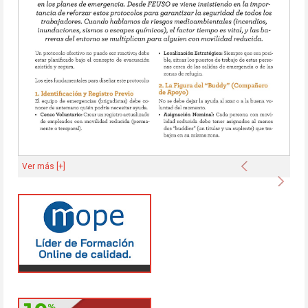
Anterior
Ver más [+]
Sigu