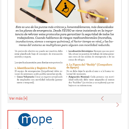
Anterior
Ver más [+]
Sigu