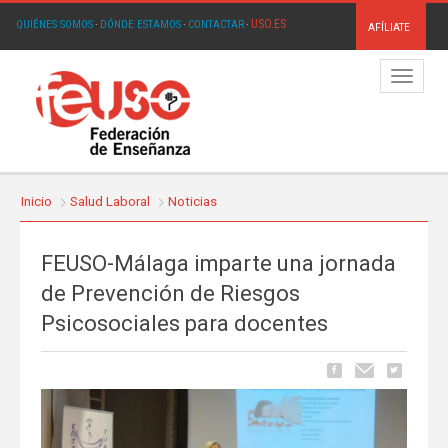
USO.ES
QUIÉNES SOMOS
·
DÓNDE ESTAMOS
·
CONTACTAR
·
AFÍLIATE
Menú
Inicio
Salud Laboral
Noticias
FEUSO-Málaga imparte una jornada
de Prevención de Riesgos
Psicosociales para docentes