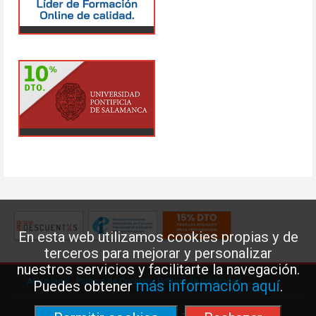
En esta web utilizamos cookies propias y de
terceros para mejorar y personalizar
nuestros servicios y facilitarte la navegación.
Aviso legal
·
Política de Cookies
·
Política de privacidad
más información aquí
Puedes obtener
.