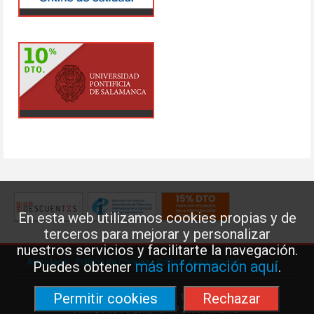
En esta web utilizamos cookies propias y de
terceros para mejorar y personalizar
nuestros servicios y facilitarte la navegación.
Aviso legal
·
Política de Cookies
·
Política de privacidad
más información aquí
Puedes obtener
.
Permitir cookies
Rechazar
Federación de Enseñanza de USO · Teléfono: 91 577 41 13 ·
Príncipe de Vergara, 13 · 7º 28001 MADRID