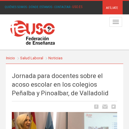
USO.ES
QUIÉNES SOMOS
·
DÓNDE ESTAMOS
·
CONTACTAR
·
AFÍLIATE
Menú
Inicio
Salud Laboral
Noticias
Jornada para docentes sobre el
acoso escolar en los colegios
Peñalba y Pinoalbar, de Valladolid