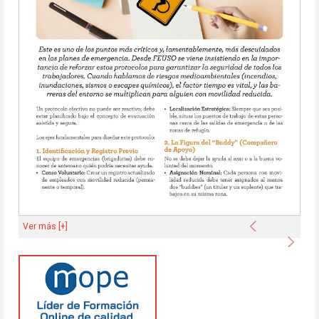
Anterior
Ver más [+]
Sigu