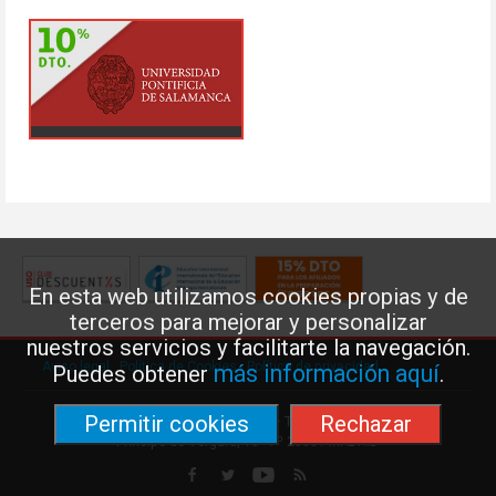
En esta web utilizamos cookies propias y de
terceros para mejorar y personalizar
nuestros servicios y facilitarte la navegación.
Aviso legal
·
Política de Cookies
·
Política de privacidad
más información aquí
Puedes obtener
.
Permitir cookies
Rechazar
Federación de Enseñanza de USO · Teléfono: 91 577 41 13 ·
Príncipe de Vergara, 13 · 7º 28001 MADRID