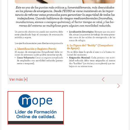
Anterior
Ver más [+]
Sigu