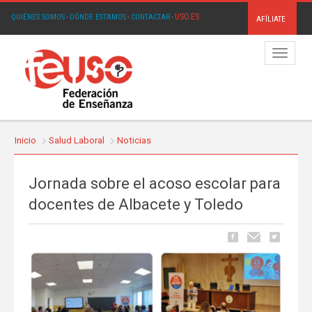
USO.ES
QUIÉNES SOMOS
·
DÓNDE ESTAMOS
·
CONTACTAR
·
AFÍLIATE
Menú
Inicio
Salud Laboral
Noticias
Jornada sobre el acoso escolar para
docentes de Albacete y Toledo