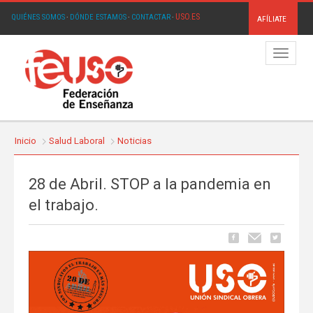
USO.ES
QUIÉNES SOMOS
·
DÓNDE ESTAMOS
·
CONTACTAR
·
AFÍLIATE
Menú
Inicio
Salud Laboral
Noticias
28 de Abril. STOP a la pandemia en
el trabajo.