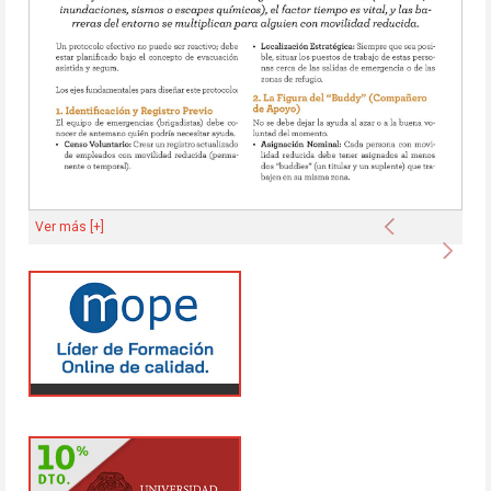
Anterior
Ver más [+]
Sigu