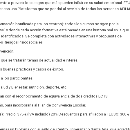
cente a prevenir los riesgos que más pueden influir en su salud emocional. F
tar con una Plataforma que se pondrá al servicio de todas las personas AFIL
ormación bonificada para los centros): todos los cursos se rigen por la
e” y donde cada acción formativa está basada en una historia real en la que
identificados. Se completa con actividades interactivas y propuesta de
los Riesgos Psicosociales.
rvención.
 que se tratarán temas de actualidad e interés.
as buenas prácticas y casos de éxitos.
a los participantes.
lud y Bienestar: nutrición, deporte, etc.
n con el reconocimiento de equivalencia de dos créditos ECTS.
s, para incorporarla al Plan de Convivencia Escolar.
): Precio: 375 € (IVA incluido) 20% Descuentos para afiliados a FEUSO: 300 €
demás un Diploma con el sello del Centro Universitario Santa Ana, que acredit