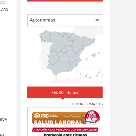
EUSO
IADAS
Autonomías
FEUSO informa
FEUSO INFORMA 1307
 (IVA
ará