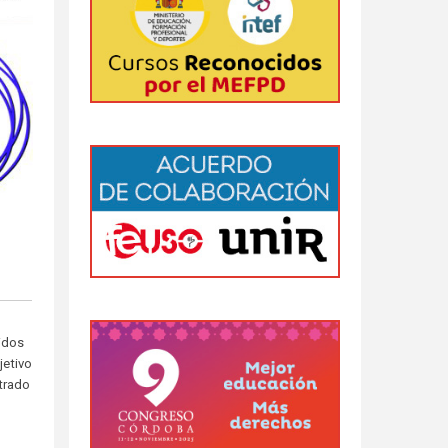
nidos
jetivo
trado