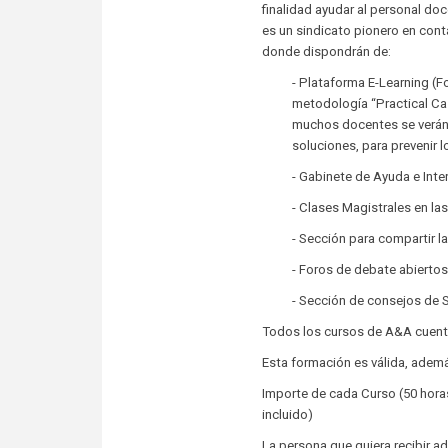
finalidad ayudar al personal do
es un sindicato pionero en con
donde dispondrán de:
- Plataforma E-Learning (F
metodología “Practical Cas
muchos docentes se verán 
soluciones, para prevenir 
- Gabinete de Ayuda e Inte
- Clases Magistrales en las
- Sección para compartir l
- Foros de debate abiertos 
- Sección de consejos de Sa
Todos los cursos de A&A cuenta
Esta formación es válida, ademá
Importe de cada Curso (50 horas
incluido)
La persona que quiera recibir a