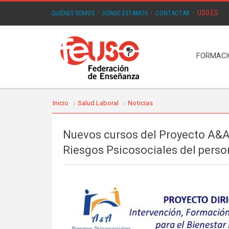
USO.ES
QUIÉNES SOMOS
·
DÓNDE ESTAMOS
·
CONTACTAR
·
FORMAC
Inicio
Salud Laboral
Noticias
Nuevos cursos del Proyecto A&A
Riesgos Psicosociales del perso