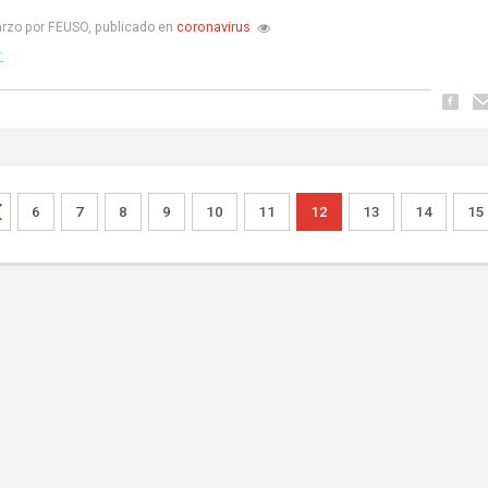
coronavirus
rzo por FEUSO, publicado en
.
6
7
8
9
10
11
12
13
14
15