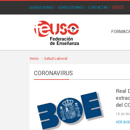
USO.ES
QUIÉNES SOMOS
·
DÓNDE ESTAMOS
·
CONTACTAR
·
FORMAC
Inicio
Salud Laboral
CORONAVIRUS
Real 
extra
del C
18 de Ma
VER BOE