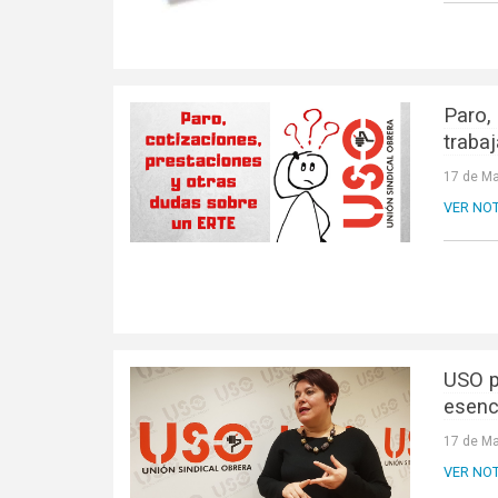
Paro,
traba
17 de Ma
VER NOT
USO p
esenc
17 de Ma
VER NOT