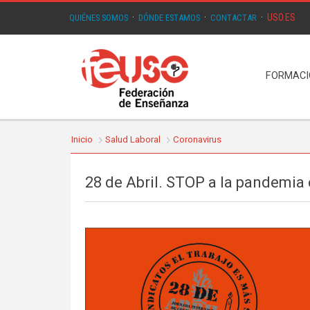
USO.ES
QUIÉNES SOMOS
·
DÓNDE ESTAMOS
·
CONTACTAR
·
FORMAC
Inicio
Salud Laboral
Coronavirus
28 de Abril. STOP a la pandemia e