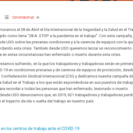
coronavirus
mos el 28 de Abril el Día Internacional de la Seguridad y la Salud en el Tr
gido como lema “28-A. STOP a la pandemia en el trabajo”. Con esta campaña,
de USO sobre las precarias condiciones y a la carencia de equipos con la qu
rdando esta crisis. También desde USO queremos lanzar un reconocimiento 
e en estas circunstancias han enfermado o muerto durante esta crisis.
 estamos sufriendo, en la que los trabajadores y trabajadoras están en primera
D-19 en condiciones precarias y de carencia de equipos de protección, des
a Confederación Sindical Internacional (CSI) y dedicamos nuestra campaña de
 la Salud en el Trabajo a los que están exponiéndose en sus puestos de traba
ara recordar a todas las personas que han enfermado, lesionado o muerto
 desde USO denunciamos que, en 2019, 621 trabajadores y trabajadoras perd
n el trayecto de ida o vuelta del trabajo en nuestro país.
en los centros de trabajo ante el COVID-19