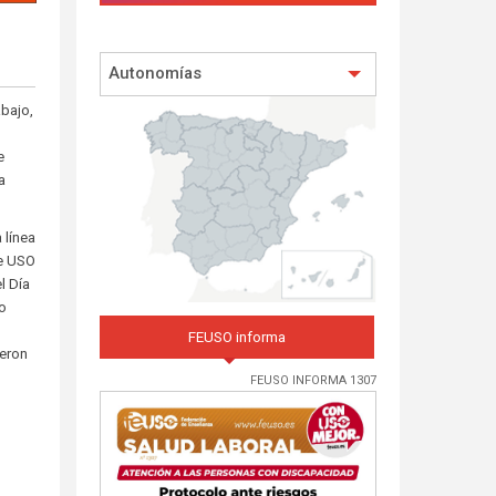
Autonomías
abajo,
e
a
 línea
de USO
l Día
jo
FEUSO informa
ieron
FEUSO INFORMA 1307