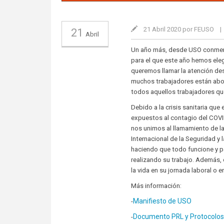
21 Abril 2020 por FEUSO
|
21
Abril
Un año más, desde USO conmemora
para el que este año hemos ele
queremos llamar la atención des
muchos trabajadores están abo
todos aquellos trabajadores qu
Debido a la crisis sanitaria que
expuestos al contagio del COVI
nos unimos al llamamiento de l
Internacional de la Seguridad y
haciendo que todo funcione y p
realizando su trabajo. Además,
la vida en su jornada laboral o e
Más información:
Manifiesto de USO
-
Documento PRL y Protocolos 
-