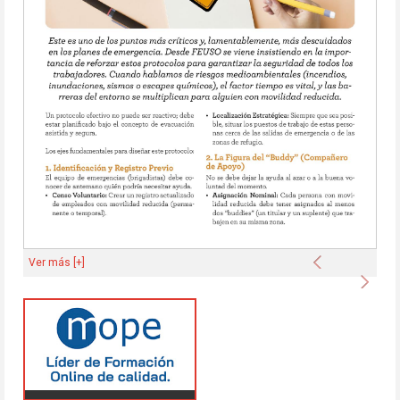
Anterior
Ver más [+]
Sigu