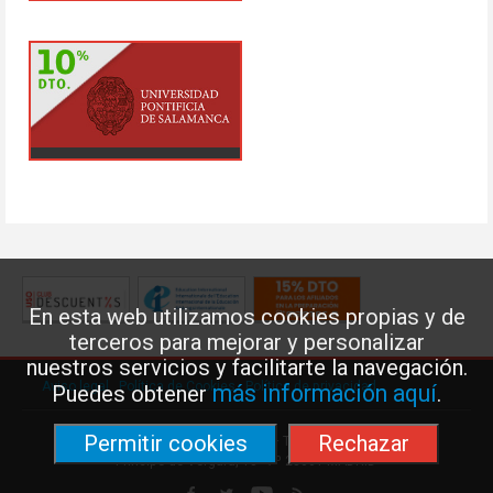
En esta web utilizamos cookies propias y de
terceros para mejorar y personalizar
nuestros servicios y facilitarte la navegación.
Aviso legal
·
Política de Cookies
·
Política de privacidad
más información aquí
Puedes obtener
.
Permitir cookies
Rechazar
Federación de Enseñanza de USO · Teléfono: 91 577 41 13 ·
Príncipe de Vergara, 13 · 7º 28001 MADRID